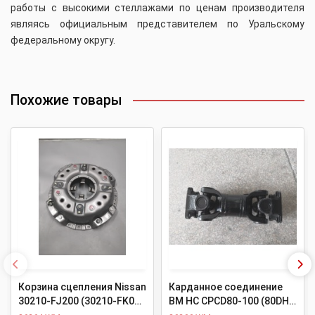
работы с высокими стеллажами по ценам производителя
являясь официальным представителем по Уральскому
федеральному округу.
Похожие товары
Корзина сцепления Nissan
Карданное соединение
30210-FJ200 (30210-FK000
ВМ HC CPCD80-100 (80DH-
/ 91321-01010 / 30210-
220000)