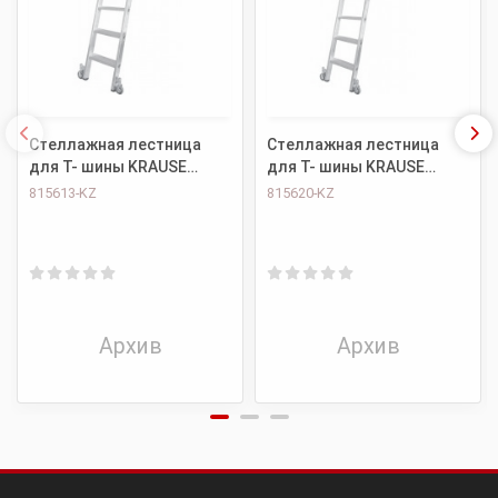
Стеллажная лестница
Стеллажная лестница
для Т- шины KRAUSE
для Т- шины KRAUSE
Stabilo 6 ступ. 815613
Stabilo 7 ступ. 815620
815613-KZ
815620-KZ
Архив
Архив