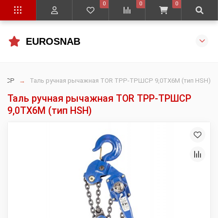
0
0
0
EUROSNAB
РШСР
Таль ручная рычажная TOR ТРР-ТРШСР 9,0ТХ6М (тип HSH)
Таль ручная рычажная TOR ТРР-ТРШСР
9,0ТХ6М (тип HSH)