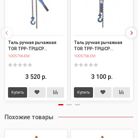
Таль ручная рычажная
Таль ручная рычажная
TOR ТРР-ТРШСР
TOR ТРР-ТРШСР
0,5ТХ1,5М (тип HSH)
0,75ТХ1,5М (тип HSH)
1005756-EM
1005758-EM
3 520 р.
3 100 р.
Купить
Купить
Похожие товары